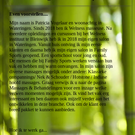
Even voorstellen....
Mijn naam is Patricia Vogelaar en woonachtig in
Wateringen. Sinds 2018 ben ik Welness masseuse. Na
meerdere opleidingen en cursussen bij het Welness
instituut te Bleiswijk heb ik in 2018 mijn eigen salon
in Wateringen. Vanuit huis ontving ik mijn eerste
klanten en daarna heb ik mijn eigen salon in Family
Sports geopend. Een sportschool voor jong en oud.
De mensen die bij Family Sports werken verstaan hun
vak en hebben mij warm ontvangen. In mijn salon zijn
diverse massages mogelijk onder andere: Klassieke
ontspannings/ Nek & Schouder / Hotstone / Indiase
hoofd massages. Graag verwijs ik u naar de pagina
Massages & Behandelingen voor een inzage welke
verwen momenten mogelijk zijn. Ik vind het vak erg
interessant en ben daarom ook mijzelf verder aan het
ontwikkelen in deze branche. Ook om de klant een
breed pakket te kunnen aanbieden.
Hoe ik te werk ga...