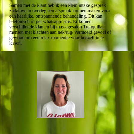
Samen met de klant heb ik een klein intake gesprek
zodat we in overleg een afspraak kunnen maken voor
een heerlijke, ontspannende behandeling. Dit kan
telefonisch of per whatsapp/ sms. Er komen
verschillende klanten bij massagesalon Tranquilla;
mensen met klachten aan nek/rug/ vermoeid gevoel of
gewoon om een relax momentje voor henzelf in te
lassen.